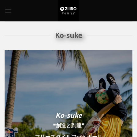
Skip
to
content
Ko-suke
Ko-suke
❝創造と到達❞
フリースタイルフットボール