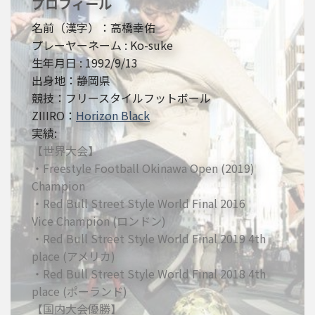
プロフィール
名前（漢字）：高橋幸佑
プレーヤーネーム : Ko-suke
生年月日 : 1992/9/13
出身地：静岡県
競技：フリースタイルフットボール
ZIIIRO：
Horizon Black
実績:
【世界大会】
・Freestyle Football Okinawa Open (2019)
Champion
・Red Bull Street Style World Final 2016
Vice Champion (ロンドン)
・Red Bull Street Style World Final 2019 4th
place (アメリカ)
・Red Bull Street Style World Final 2018 4th
place (ポーランド)
【国内大会優勝】