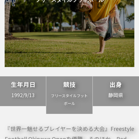
生年月日
競技
出身
1992/9/13
静岡県
フリースタイルフット
ボール
『世界一魅せるプレイヤーを決める大会』Freestyle
Football Okinawa Openを優勝。そのほか、Red